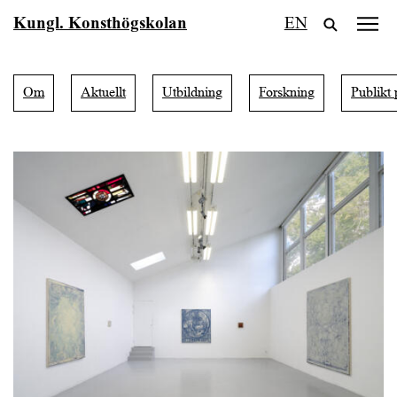
Fortsätt
Kungl. Konsthögskolan
EN
till
innehållet
Om
Aktuellt
Utbildning
Forskning
Publikt