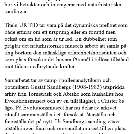
hur vi betraktar och interagerar med naturhistoriska
samlingar.
Titeln UR TID tar vara på det dynamiska prefixet som
både erinrar om ett ursprung eller en forntid men
också om en tid som är ur led. En dubbelhet som
präglar det naturhistoriska museets arbete att samla på
ting bortom den mänskliga erfarenhetshorisonten och
som plats försöker det bevara föremål i tidlösa tillstånd
mot tidens nedbrytande krafter.
Samarbetet tar avstamp i pollenanalytikern och
botanikern Gustaf Sandbergs (1908-1983) utspridda
arkiv från Torneträsk och Abisko som hushållits hos
Evolutionsmuseet och av en tillfällighet, i Cluster 8s
ägo. På Evolutionsmuseet har nu delar av arkivet
rituellt sammanställts i ett försök att återställa och
framställa det på nytt. Ur Sandbergs samling växer
utställningen fram och omvandlat museet till en plats,