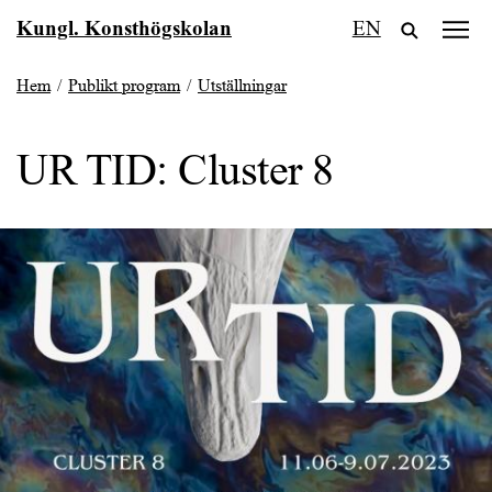
Fortsätt
Kungl. Konsthögskolan
EN
till
innehållet
Hem
/
Publikt program
/
Utställningar
UR TID: Cluster 8