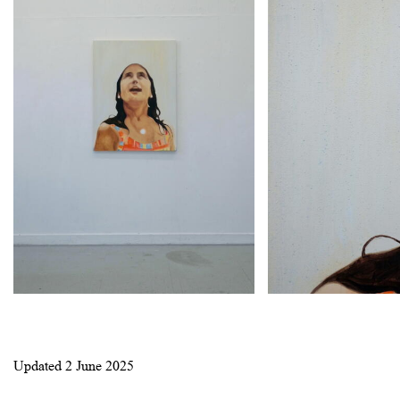
to
see
images.
Updated
2 June 2025