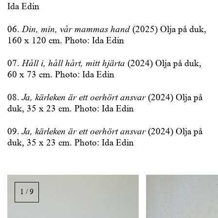
Ida Edin
06.
Din, min, vår mammas hand
(2025) Olja på duk,
160 x 120 cm. Photo: Ida Edin
07.
Håll i, håll hårt, mitt hjärta
(2024) Olja på duk,
60 x 73 cm. Photo: Ida Edin
08.
Ja, kärleken är ett oerhört ansvar
(2024) Olja på
duk, 35 x 23 cm. Photo: Ida Edin
09.
Ja, kärleken är ett oerhört ansvar
(2024) Olja på
duk, 35 x 23 cm. Photo: Ida Edin
Image
gallery,
1 / 9
scroll
sideways