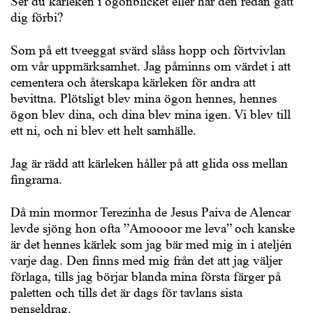
Ser du kärleken i ögonblicket eller har den redan gått
dig förbi?
Som på ett tveeggat svärd slåss hopp och förtvivlan
om vår uppmärksamhet. Jag påminns om värdet i att
cementera och återskapa kärleken för andra att
bevittna. Plötsligt blev mina ögon hennes, hennes
ögon blev dina, och dina blev mina igen. Vi blev till
ett ni, och ni blev ett helt samhälle.
Jag är rädd att kärleken håller på att glida oss mellan
fingrarna.
Då min mormor Terezinha de Jesus Paiva de Alencar
levde sjöng hon ofta ”Amoooor me leva” och kanske
är det hennes kärlek som jag bär med mig in i ateljén
varje dag. Den finns med mig från det att jag väljer
förlaga, tills jag börjar blanda mina första färger på
paletten och tills det är dags för tavlans sista
penseldrag.