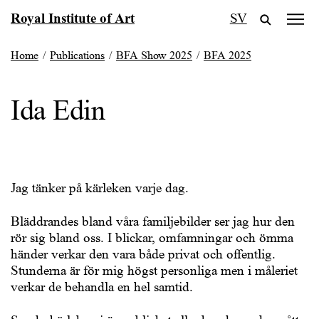
Skip
Royal Institute of Art
SV
to
content
Home
/
Publications
/
BFA Show 2025
/
BFA 2025
Ida Edin
Jag tänker på kärleken varje dag.
Bläddrandes bland våra familjebilder ser jag hur den
rör sig bland oss. I blickar, omfamningar och ömma
händer verkar den vara både privat och offentlig.
Stunderna är för mig högst personliga men i måleriet
verkar de behandla en hel samtid.