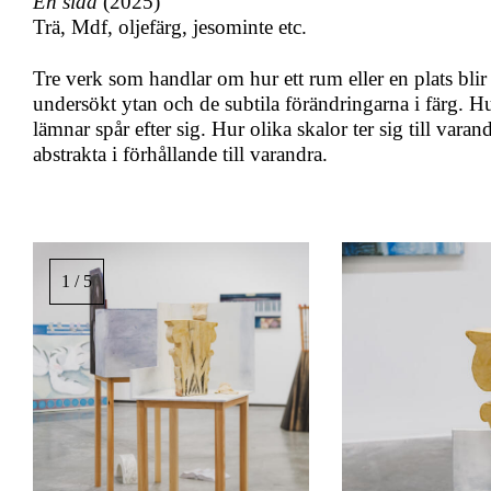
En sida
(2025)
Trä, Mdf, oljefärg, jesominte etc.
Tre verk som handlar om hur ett rum eller en plats blir
undersökt ytan och de subtila förändringarna i färg. H
lämnar spår efter sig. Hur olika skalor ter sig till varan
abstrakta i förhållande till varandra.
Image
gallery,
1 / 5
scroll
sideways
to
see
images.