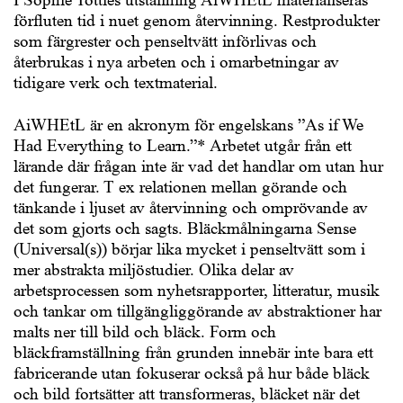
förfluten tid i nuet genom återvinning. Restprodukter
som färgrester och penseltvätt införlivas och
återbrukas i nya arbeten och i omarbetningar av
tidigare verk och textmaterial.
AiWHEtL är en akronym för engelskans ”As if We
Had Everything to Learn.”* Arbetet utgår från ett
lärande där frågan inte är vad det handlar om utan hur
det fungerar. T ex relationen mellan görande och
tänkande i ljuset av återvinning och omprövande av
det som gjorts och sagts. Bläckmålningarna Sense
(Universal(s)) börjar lika mycket i penseltvätt som i
mer abstrakta miljöstudier. Olika delar av
arbetsprocessen som nyhetsrapporter, litteratur, musik
och tankar om tillgängliggörande av abstraktioner har
malts ner till bild och bläck. Form och
bläckframställning från grunden innebär inte bara ett
fabricerande utan fokuserar också på hur både bläck
och bild fortsätter att transformeras, bläcket när det