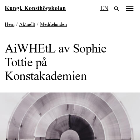
Fortsätt
Kungl. Konsthögskolan
EN
till
innehållet
Hem
/
Aktuellt
/
Meddelanden
AiWHEtL av Sophie
Tottie på
Konstakademien