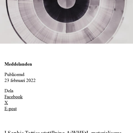
Meddelanden
Publicerad
23 februari 2022
Dela
Facebook
X
E-post
I Sophie Totties utställning AiWHEtL materialiseras