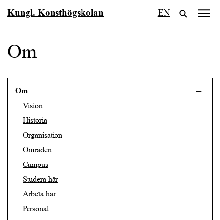
Fortsätt
Kungl. Konsthögskolan
EN
till
innehållet
Om
Om
Vision
Historia
Organisation
Områden
Campus
Studera här
Arbeta här
Personal