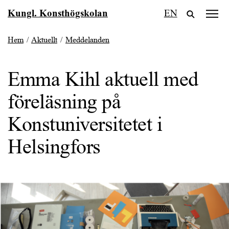
Fortsätt
Kungl. Konsthögskolan
EN
till
innehållet
Hem
/
Aktuellt
/
Meddelanden
Emma Kihl aktuell med
föreläsning på
Konstuniversitetet i
Helsingfors