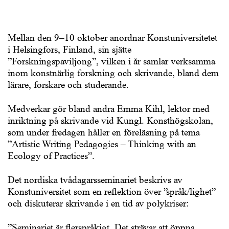
Mellan den 9–10 oktober anordnar Konstuniversitetet
i Helsingfors, Finland, sin sjätte
”Forskningspaviljong”, vilken i år samlar verksamma
inom konstnärlig forskning och skrivande, bland dem
lärare, forskare och studerande.
Medverkar gör bland andra Emma Kihl, lektor med
inriktning på skrivande vid Kungl. Konsthögskolan,
som under fredagen håller en föreläsning på tema
”Artistic Writing Pedagogies – Thinking with an
Ecology of Practices”.
Det nordiska tvådagarsseminariet beskrivs av
Konstuniversitet som en reflektion över ”språk/lighet”
och diskuterar skrivande i en tid av polykriser:
”Seminariet är flerspråkigt. Det strävar att öppna