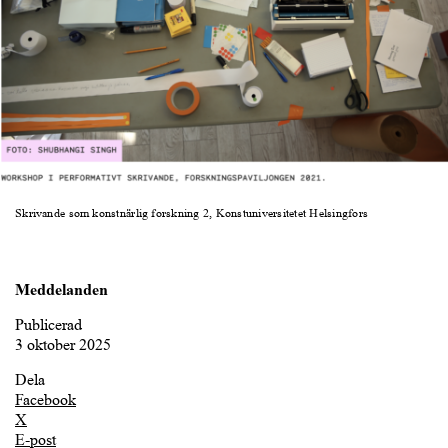
Skri­van­de som konst­när­lig forsk­ning 2, Konstuniversitetet Helsingfors
Meddelanden
Publicerad
3 oktober 2025
Dela
Facebook
X
E-post