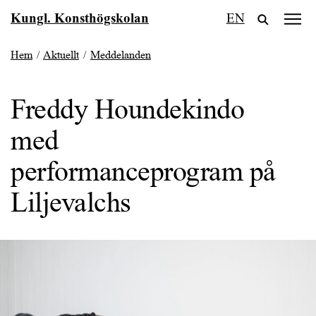
Fortsätt
Kungl. Konsthögskolan
EN
till
innehållet
Hem
/
Aktuellt
/
Meddelanden
Freddy Houndekindo
med
performanceprogram på
Liljevalchs