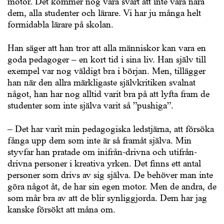
motor. Det kommer nog vara svårt att inte vara nära
dem, alla studenter och lärare. Vi har ju många helt
formidabla lärare på skolan.
Han säger att han tror att alla människor kan vara en
goda pedagoger – en kort tid i sina liv. Han själv till
exempel var nog väldigt bra i början. Men, tillägger
han när den allra märkligaste självkritiken svalnat
något, han har nog alltid varit bra på att lyfta fram de
studenter som inte själva varit så ”pushiga”.
– Det har varit min pedagogiska ledstjärna, att försöka
fånga upp dem som inte är så framåt själva. Min
styvfar han pratade om inifrån-drivna och utifrån-
drivna personer i kreativa yrken. Det finns ett antal
personer som drivs av sig själva. De behöver man inte
göra något åt, de har sin egen motor. Men de andra, de
som mår bra av att de blir synliggjorda. Dem har jag
kanske försökt att måna om.