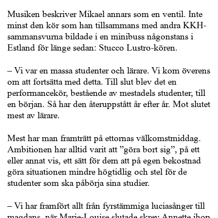
Musiken beskriver Mikael annars som en ventil. Inte
minst den kör som han tillsammans med andra KKH-
sammansvurna bildade i en minibuss någonstans i
Estland för länge sedan: Stucco Lustro-kören.
– Vi var en massa studenter och lärare. Vi kom överens
om att fortsätta med detta. Till slut blev det en
performancekör, bestående av mestadels studenter, till
en början. Så har den återuppstått år efter år. Mot slutet
mest av lärare.
Mest har man framträtt på ettornas välkomstmiddag.
Ambitionen har alltid varit att ”göra bort sig”, på ett
eller annat vis, ett sätt för dem att på egen bekostnad
göra situationen mindre högtidlig och stel för de
studenter som ska påbörja sina studier.
– Vi har framfört allt från fyrstämmiga luciasånger till
magdans, när Marie-Louise slutade skrev Annette ihop