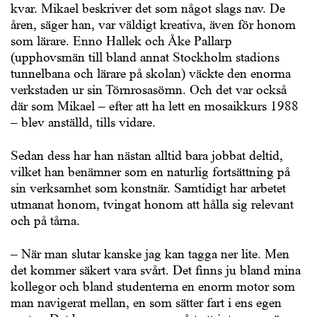
kvar. Mikael beskriver det som något slags nav. De
åren, säger han, var väldigt kreativa, även för honom
som lärare. Enno Hallek och Åke Pallarp
(upphovsmän till bland annat Stockholm stadions
tunnelbana och lärare på skolan) väckte den enorma
verkstaden ur sin Törnrosasömn. Och det var också
där som Mikael – efter att ha lett en mosaikkurs 1988
– blev anställd, tills vidare.
Sedan dess har han nästan alltid bara jobbat deltid,
vilket han benämner som en naturlig fortsättning på
sin verksamhet som konstnär. Samtidigt har arbetet
utmanat honom, tvingat honom att hålla sig relevant
och på tårna.
– När man slutar kanske jag kan tagga ner lite. Men
det kommer säkert vara svårt. Det finns ju bland mina
kollegor och bland studenterna en enorm motor som
man navigerat mellan, en som sätter fart i ens egen