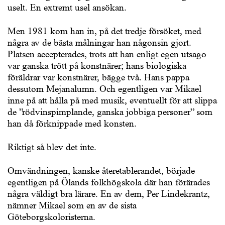
uselt. En extremt usel ansökan.
Men 1981 kom han in, på det tredje försöket, med
några av de bästa målningar han någonsin gjort.
Platsen accepterades, trots att han enligt egen utsago
var ganska trött på konstnärer; hans biologiska
föräldrar var konstnärer, bägge två. Hans pappa
dessutom Mejanalumn. Och egentligen var Mikael
inne på att hålla på med musik, eventuellt för att slippa
de ”rödvinspimplande, ganska jobbiga personer” som
han då förknippade med konsten.
Riktigt så blev det inte.
Omvändningen, kanske återetablerandet, började
egentligen på Ölands folkhögskola där han förärades
några väldigt bra lärare. En av dem, Per Lindekrantz,
nämner Mikael som en av de sista
Göteborgskoloristerna.