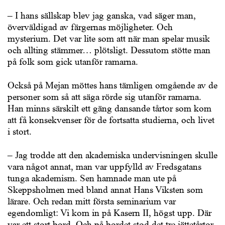
– I hans sällskap blev jag ganska, vad säger man,
överväldigad av färgernas möjligheter. Och
mysterium. Det var lite som att när man spelar musik
och allting stämmer… plötsligt. Dessutom stötte man
på folk som gick utanför ramarna.
Också på Mejan möttes hans tämligen omgående av de
personer som så att säga rörde sig utanför ramarna.
Han minns särskilt ett gäng dansande tårtor som kom
att få konsekvenser för de fortsatta studierna, och livet
i stort.
– Jag trodde att den akademiska undervisningen skulle
vara något annat, man var uppfylld av Fredsgatans
tunga akademism. Sen hamnade man ute på
Skeppsholmen med bland annat Hans Viksten som
lärare. Och redan mitt första seminarium var
egendomligt: Vi kom in på Kasern II, högst upp. Där
var ett stort bord. Och på bordet stod det tre jättetårtor.