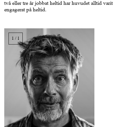
två eller tre år jobbat heltid har huvudet alltid varit
engagerat på heltid.
Bildgalleri,
rulla
1 / 1
i
sidled
för
att
se
bilder.