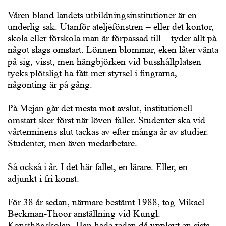
Våren bland landets utbildningsinstitutioner är en
underlig sak. Utanför ateljéfönstren – eller det kontor,
skola eller förskola man är förpassad till – tyder allt på
något slags omstart. Lönnen blommar, eken låter vänta
på sig, visst, men hängbjörken vid busshållplatsen
tycks plötsligt ha fått mer styrsel i fingrarna,
någonting är på gång.
På Mejan går det mesta mot avslut, institutionell
omstart sker först när löven faller. Studenter ska vid
vårterminens slut tackas av efter många år av studier.
Studenter, men även medarbetare.
Så också i år. I det här fallet, en lärare. Eller, en
adjunkt i fri konst.
För 38 år sedan, närmare bestämt 1988, tog Mikael
Beckman-Thoor anställning vid Kungl.
Konsthögskolan. Han hade redan då upplevt en sista