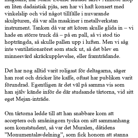
en liten dadaistisk pjäs, sen har vi haft konsert med
vinkelslip och vid något tillfälle i nuvarande
skulpturen, då var alla maskiner i metallverkstan
instrument. Tanken då var att kören skulle glida in – vi
hade en större truck då – på en pall, så vi stod tio
hopträngda, så skulle pallen upp i luften. Men vi såg
inte ventilationsröret som stack ut, så det blev en
minnesvärd skräckupplevelse, eller framträdande.
Det har nog alltid varit roligast för deltagarna, säger
han roat och dricker lite kaffe, oftast har publiken varit
förundrad. Egentligen är det väl på samma vis som
han själv kände inför de där studsande tårtorna, vid sitt
eget Mejan-inträde.
Om tårtorna ledde till att han snabbare kom att
acceptera och småningom tycka om sitt sammanhang
som konststudent, så var det Muralen, dåtidens
”Monumentalavdelning”, som fick honom att stanna