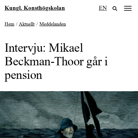
Fortsätt
Kungl. Konsthögskolan
EN
till
innehållet
Hem
/
Aktuellt
/
Meddelanden
Intervju: Mikael
Beckman-Thoor går i
pension