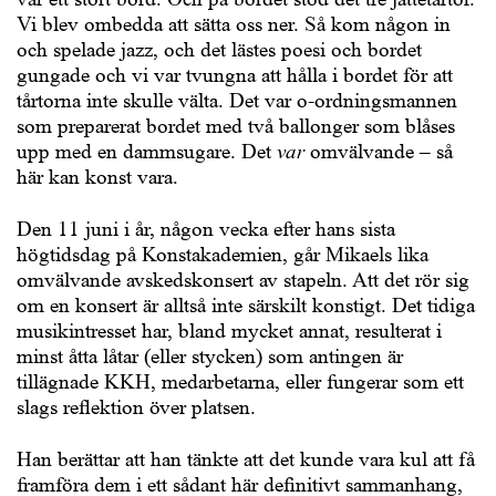
Vi blev ombedda att sätta oss ner. Så kom någon in
och spelade jazz, och det lästes poesi och bordet
gungade och vi var tvungna att hålla i bordet för att
tårtorna inte skulle välta. Det var o-ordningsmannen
som preparerat bordet med två ballonger som blåses
upp med en dammsugare. Det
var
omvälvande – så
här kan konst vara.
Den 11 juni i år, någon vecka efter hans sista
högtidsdag på Konstakademien, går Mikaels lika
omvälvande avskedskonsert av stapeln. Att det rör sig
om en konsert är alltså inte särskilt konstigt. Det tidiga
musikintresset har, bland mycket annat, resulterat i
minst åtta låtar (eller stycken) som antingen är
tillägnade KKH, medarbetarna, eller fungerar som ett
slags reflektion över platsen.
Han berättar att han tänkte att det kunde vara kul att få
framföra dem i ett sådant här definitivt sammanhang,