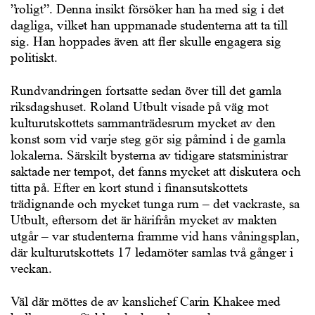
”roligt”. Denna insikt försöker han ha med sig i det
dagliga, vilket han uppmanade studenterna att ta till
sig. Han hoppades även att fler skulle engagera sig
politiskt.
Rundvandringen fortsatte sedan över till det gamla
riksdagshuset. Roland Utbult visade på väg mot
kulturutskottets sammanträdesrum mycket av den
konst som vid varje steg gör sig påmind i de gamla
lokalerna. Särskilt bysterna av tidigare statsministrar
saktade ner tempot, det fanns mycket att diskutera och
titta på. Efter en kort stund i finansutskottets
trädignande och mycket tunga rum – det vackraste, sa
Utbult, eftersom det är härifrån mycket av makten
utgår – var studenterna framme vid hans våningsplan,
där kulturutskottets 17 ledamöter samlas två gånger i
veckan.
Väl där möttes de av kanslichef Carin Khakee med