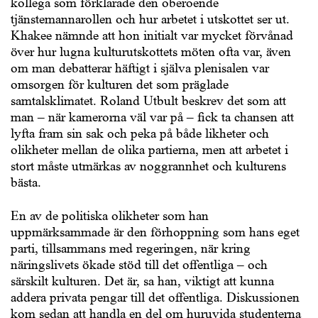
kollega som förklarade den oberoende
tjänstemannarollen och hur arbetet i utskottet ser ut.
Khakee nämnde att hon initialt var mycket förvånad
över hur lugna kulturutskottets möten ofta var, även
om man debatterar häftigt i själva plenisalen var
omsorgen för kulturen det som präglade
samtalsklimatet. Roland Utbult beskrev det som att
man – när kamerorna väl var på – fick ta chansen att
lyfta fram sin sak och peka på både likheter och
olikheter mellan de olika partierna, men att arbetet i
stort måste utmärkas av noggrannhet och kulturens
bästa.
En av de politiska olikheter som han
uppmärksammade är den förhoppning som hans eget
parti, tillsammans med regeringen, när kring
näringslivets ökade stöd till det offentliga – och
särskilt kulturen. Det är, sa han, viktigt att kunna
addera privata pengar till det offentliga. Diskussionen
kom sedan att handla en del om huruvida studenterna