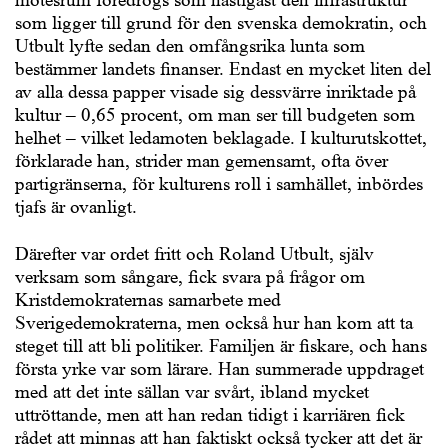
som ligger till grund för den svenska demokratin, och
Utbult lyfte sedan den omfångsrika lunta som
bestämmer landets finanser. Endast en mycket liten del
av alla dessa papper visade sig dessvärre inriktade på
kultur – 0,65 procent, om man ser till budgeten som
helhet – vilket ledamoten beklagade. I kulturutskottet,
förklarade han, strider man gemensamt, ofta över
partigränserna, för kulturens roll i samhället, inbördes
tjafs är ovanligt.
Därefter var ordet fritt och Roland Utbult, själv
verksam som sångare, fick svara på frågor om
Kristdemokraternas samarbete med
Sverigedemokraterna, men också hur han kom att ta
steget till att bli politiker. Familjen är fiskare, och hans
första yrke var som lärare. Han summerade uppdraget
med att det inte sällan var svårt, ibland mycket
uttröttande, men att han redan tidigt i karriären fick
rådet att minnas att han faktiskt också tycker att det är