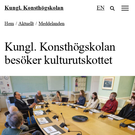
Fortsätt
Kungl. Konsthögskolan
EN
till
innehållet
Hem
/
Aktuellt
/
Meddelanden
Kungl. Konsthögskolan
besöker kulturutskottet