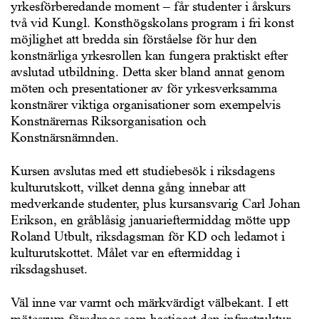
yrkesförberedande moment – får studenter i årskurs
två vid Kungl. Konsthögskolans program i fri konst
möjlighet att bredda sin förståelse för hur den
konstnärliga yrkesrollen kan fungera praktiskt efter
avslutad utbildning. Detta sker bland annat genom
möten och presentationer av för yrkesverksamma
konstnärer viktiga organisationer som exempelvis
Konstnärernas Riksorganisation och
Konstnärsnämnden.
Kursen avslutas med ett studiebesök i riksdagens
kulturutskott, vilket denna gång innebar att
medverkande studenter, plus kursansvarig Carl Johan
Erikson, en gråblåsig januarieftermiddag mötte upp
Roland Utbult, riksdagsman för KD och ledamot i
kulturutskottet. Målet var en eftermiddag i
riksdagshuset.
Väl inne var varmt och märkvärdigt välbekant. I ett
mötesrum föredrogs som hastigast den infrastruktur