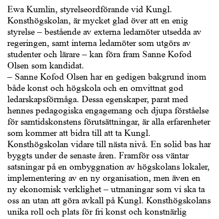
Ewa Kumlin, styrelseordförande vid Kungl.
Konsthögskolan, är mycket glad över att en enig
styrelse – bestående av externa ledamöter utsedda av
regeringen, samt interna ledamöter som utgörs av
studenter och lärare – kan föra fram Sanne Kofod
Olsen som kandidat.
– Sanne Kofod Olsen har en gedigen bakgrund inom
både konst och högskola och en omvittnat god
ledarskapsförmåga. Dessa egenskaper, parat med
hennes pedagogiska engagemang och djupa förståelse
för samtidskonstens förutsättningar, är alla erfarenheter
som kommer att bidra till att ta Kungl.
Konsthögskolan vidare till nästa nivå. En solid bas har
byggts under de senaste åren. Framför oss väntar
satsningar på en ombyggnation av högskolans lokaler,
implementering av en ny organisation, men även en
ny ekonomisk verklighet – utmaningar som vi ska ta
oss an utan att göra avkall på Kungl. Konsthögskolans
unika roll och plats för fri konst och konstnärlig