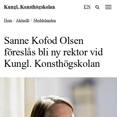
Fortsätt
Kungl. Konsthögskolan
EN
till
innehållet
Hem
/
Aktuellt
/
Meddelanden
Sanne Kofod Olsen
föreslås bli ny rektor vid
Kungl. Konsthögskolan