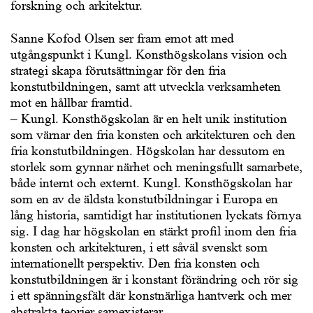
forskning och arkitektur.
Sanne Kofod Olsen ser fram emot att med
utgångspunkt i Kungl. Konsthögskolans vision och
strategi skapa förutsättningar för den fria
konstutbildningen, samt att utveckla verksamheten
mot en hållbar framtid.
– Kungl. Konsthögskolan är en helt unik institution
som värnar den fria konsten och arkitekturen och den
fria konstutbildningen. Högskolan har dessutom en
storlek som gynnar närhet och meningsfullt samarbete,
både internt och externt. Kungl. Konsthögskolan har
som en av de äldsta konstutbildningar i Europa en
lång historia, samtidigt har institutionen lyckats förnya
sig. I dag har högskolan en stärkt profil inom den fria
konsten och arkitekturen, i ett såväl svenskt som
internationellt perspektiv. Den fria konsten och
konstutbildningen är i konstant förändring och rör sig
i ett spänningsfält där konstnärliga hantverk och mer
abstrakta teorier samexisterar.