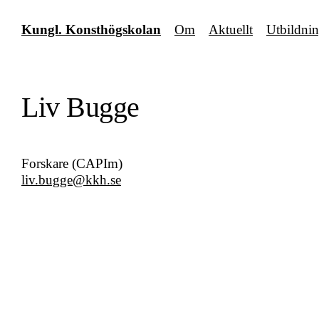
Fortsätt
till
Kungl. Konsthögskolan
Om
Aktuellt
Utbildni
innehållet
Liv Bugge
Forskare (CAPIm)
liv.bugge@kkh.se