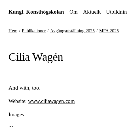
Fortsätt
till
Kungl. Konsthögskolan
Om
Aktuellt
Utbildni
innehållet
Hem
/
Publikationer
/
Avgångsutställning 2025
/
MFA 2025
Cilia Wagén
And with, too.
Website:
www.ciliawagen.com
Images: