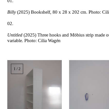
01.
Billy
(2025) Bookshelf, 80 x 28 x 202 cm. Photo: Cil
02.
Untitled
(2025) Three hooks and Möbius strip made ou
variable. Photo: Cilia Wagén
Bildgalleri,
rulla
1 / 2
i
sidled
för
att
se
bilder.