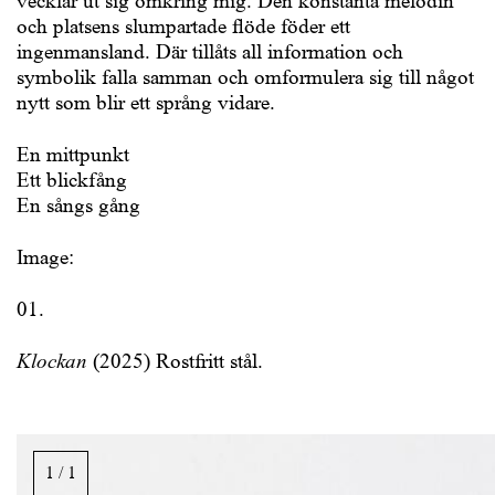
vecklar ut sig omkring mig. Den konstanta melodin
och platsens slumpartade flöde föder ett
ingenmansland. Där tillåts all information och
symbolik falla samman och omformulera sig till något
nytt som blir ett språng vidare.
En mittpunkt
Ett blickfång
En sångs gång
Image:
01.
Klockan
(2025) Rostfritt stål.
Bildgalleri,
rulla
1 / 1