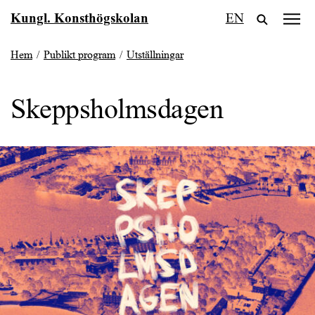
Fortsätt
Kungl. Konsthögskolan
EN
till
innehållet
Hem
/
Publikt program
/
Utställningar
Skeppsholmsdagen