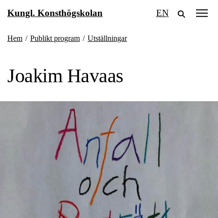
Fortsätt
Kungl. Konsthögskolan
EN
till
innehållet
Hem
/
Publikt program
/
Utställningar
Joakim Havaas