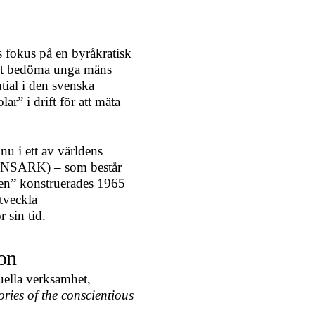
s fokus på en byråkratisk
skt bedöma unga mäns
tial i den svenska
r” i drift för att mäta
u i ett av världens
t (INSARK) – som består
len” konstruerades 1965
utveckla
r sin tid.
on
uella verksamhet,
ries of the conscientious