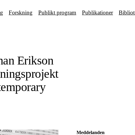
ng
Forskning
Publikt program
Publikationer
Biblio
han Erikson
kningsprojekt
temporary
Meddelanden