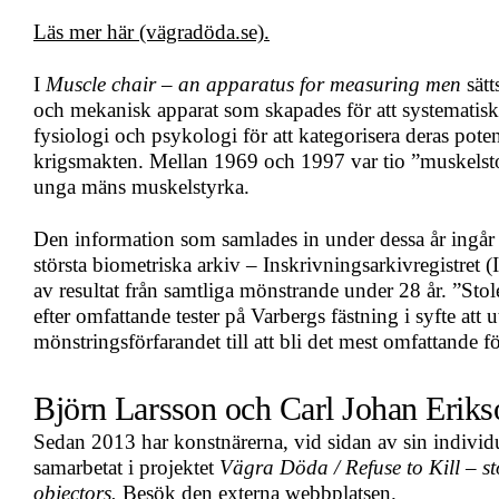
Läs mer här (vägradöda.se).
I
Muscle chair – an apparatus for measuring men
sätt
och mekanisk apparat som skapades för att systemati
fysiologi och psykologi för att kategorisera deras poten
krigsmakten. Mellan 1969 och 1997 var tio ”muskelstola
unga mäns muskelstyrka.
Den information som samlades in under dessa år ingår n
största biometriska arkiv – Inskrivningsarkivregistre
av resultat från samtliga mönstrande under 28 år. ”Sto
efter omfattande tester på Varbergs fästning i syfte att 
mönstringsförfarandet till att bli det mest omfattande fö
Björn Larsson och Carl Johan Eriks
Sedan 2013 har konstnärerna, vid sidan av sin individ
samarbetat i projektet
Vägra Döda / Refuse to Kill – sto
objectors.
Besök den externa webbplatsen.