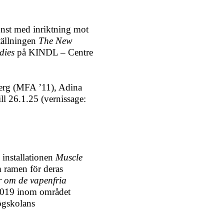
onst med inriktning mot
tällningen
The New
dies
på KINDL – Centre
erg (MFA ’11), Adina
ll 26.1.25 (vernissage:
installationen
Muscle
 ramen för deras
r om de vapenfria
2019 inom området
ögskolans