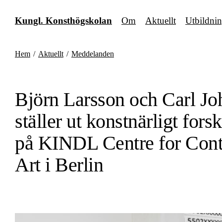
Fortsätt
till
Kungl. Konsthögskolan
Om
Aktuellt
Utbildni
innehållet
Hem
/
Aktuellt
/
Meddelanden
Björn Larsson och Carl Jo
ställer ut konstnärligt fors
på KINDL Centre for Con
Art i Berlin