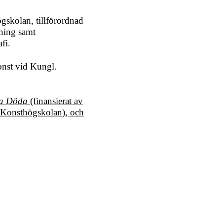
gskolan, tillförordnad
dning samt
fi.
konst vid Kungl.
a Döda
(finansierat av
 Konsthögskolan), och