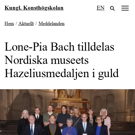
Fortsätt
Kungl. Konsthögskolan
EN
till
innehållet
Hem
/
Aktuellt
/
Meddelanden
Lone-Pia Bach tilldelas
Nordiska museets
Hazeliusmedaljen i guld