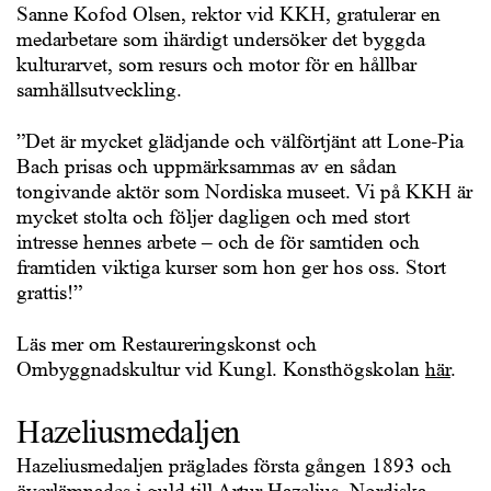
Sanne Kofod Olsen, rektor vid KKH, gratulerar en
medarbetare som ihärdigt undersöker det byggda
kulturarvet, som resurs och motor för en hållbar
samhällsutveckling.
”Det är mycket glädjande och välförtjänt att Lone-Pia
Bach prisas och uppmärksammas av en sådan
tongivande aktör som Nordiska museet. Vi på KKH är
mycket stolta och följer dagligen och med stort
intresse hennes arbete – och de för samtiden och
framtiden viktiga kurser som hon ger hos oss. Stort
grattis!”
Läs mer om Restaureringskonst och
Ombyggnadskultur vid Kungl. Konsthögskolan
här
.
Hazeliusmedaljen
Hazeliusmedaljen präglades första gången 1893 och
överlämnades i guld till Artur Hazelius, Nordiska