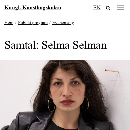
Fortsätt
Kungl. Konsthögskolan
EN
till
innehållet
Hem
/
Publikt program
/
Evenemang
Samtal: Selma Selman