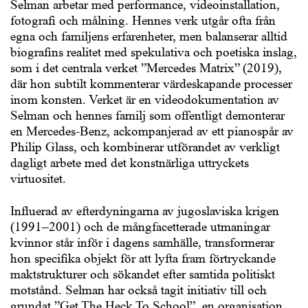
Selman arbetar med performance, videoinstallation,
fotografi och målning. Hennes verk utgår ofta från
egna och familjens erfarenheter, men balanserar alltid
biografins realitet med spekulativa och poetiska inslag,
som i det centrala verket ”Mercedes Matrix” (2019),
där hon subtilt kommenterar värdeskapande processer
inom konsten. Verket är en videodokumentation av
Selman och hennes familj som offentligt demonterar
en Mercedes-Benz, ackompanjerad av ett pianospår av
Philip Glass, och kombinerar utförandet av verkligt
dagligt arbete med det konstnärliga uttryckets
virtuositet.
Influerad av efterdyningarna av jugoslaviska krigen
(1991–2001) och de mångfacetterade utmaningar
kvinnor står inför i dagens samhälle, transformerar
hon specifika objekt för att lyfta fram förtryckande
maktstrukturer och sökandet efter samtida politiskt
motstånd. Selman har också tagit initiativ till och
grundat ”Get The Heck To School”, en organisation