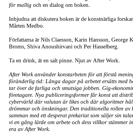
för mallig
och en dialog om boken.
Inbjudna att diskutera boken är de konstnärliga forska
Mårten Medbo.
Författarna är Nils Claesson, Karin Hansson, George 
Broms, Shiva Anoushirvani och Per Hasselberg.
Ta en drink, ät en salt pinne. Njut av After Work.
After Work använder konstarbeten för att förstå menin
föränderlig tid: Långa dagar på arbetet ersätts med 
tar över de farliga och smutsiga jobben. Gig-ekonomin
företagare. Nya publiceringsformer får konst att distri
cybervärld där valutan är likes och där algoritmer hål
drömmar och önskningar. Den traditionella rollen av 
samman med ett desperat prekariat som säljer sin talan
vi en gång lärde om arbete och dess villkor stämmer int
era av After Work.