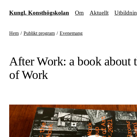
Fortsätt
till
Kungl. Konsthögskolan
Om
Aktuellt
Utbildni
innehållet
Hem
/
Publikt program
/
Evenemang
After Work: a book about 
of Work