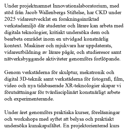
Under projektnamnet Innovationslaboratorium, med
stöd från Jacob Wallenbergs Stiftelse, har CKD under
2025 vidareutvecklat en forskningsinriktad
verkstadsmiljö där studenter och lärare kan arbeta med
digitala teknologier, kritiskt undersöka dem och
bearbeta området inom en utvidgad konstnärlig
kontext. Maskiner och mjukvara har uppdaterats,
vidareutbildning av lärare pågår, och studieresor samt
nätverksbyggande aktiviteter genomförs fortlöpande.
Genom verkstäderna för skulptur, mekatronik och
digital 3D‑teknik samt verkstäderna för fotografi, film,
video och nya tidsbaserade XR‑teknologier skapar vi
förutsättningar för tvärdisciplinärt konstnärligt arbete
och experimenterande.
Under året genomförs praktiska kurser, föreläsningar
och workshops med syftet att belysa och praktiskt
undersöka kunskapsfältet. En projektorienterad kurs