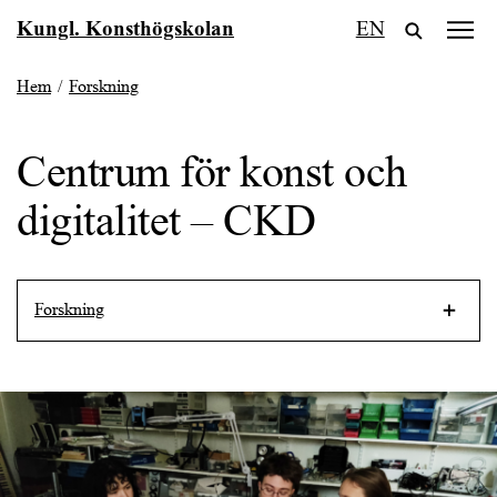
Fortsätt
Kungl. Konsthögskolan
EN
till
innehållet
Hem
/
Forskning
Centrum för konst och
digitalitet – CKD
Forskning