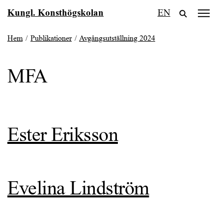
Fortsätt
Kungl. Konsthögskolan
EN
till
innehållet
Hem
/
Publikationer
/
Avgångsutställning 2024
MFA
Ester Eriksson
Evelina Lindström