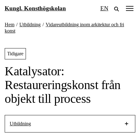
Fortsätt
Kungl. Konsthögskolan
EN
till
innehållet
Hem
/
Utbildning
/
Vidareutbildning inom arkitektur och fri
konst
Tidigare
Katalysator:
Restaureringskonst från
objekt till process
Utbildning