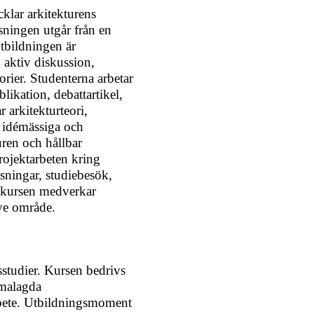
klar arkitekturens
ningen utgår från en
Utbildningen är
n aktiv diskussion,
rier. Studenterna arbetar
likation, debattartikel,
r arkitekturteori,
t idémässiga och
uren och hållbar
rojektarbeten kring
äsningar, studiebesök,
 I kursen medverkar
ive område.
studier. Kursen bedrivs
emalagda
rbete. Utbildningsmoment