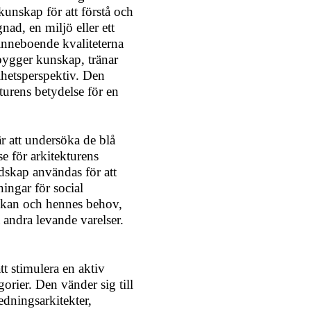
kunskap för att förstå och
ad, en miljö eller ett
 inneboende kvaliteterna
bygger kunskap, tränar
lhetsperspektiv. Den
turens betydelse för en
 att undersöka de blå
e för arkitekturens
ndskap användas för att
ningar för social
skan och hennes behov,
 andra levande varelser.
tt stimulera en aktiv
rier. Den vänder sig till
redningsarkitekter,