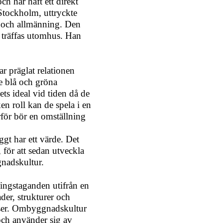
 har haft ett direkt
 Stockholm, uttryckte
s och allmänning. Den
t träffas utomhus. Han
ar präglat relationen
e blå och gröna
ets ideal vid tiden då de
en roll kan de spela i en
rför bör en omställning
gt har ett värde. Det
, för att sedan utveckla
gnadskultur.
ingstaganden utifrån en
der, strukturer och
sser. Ombyggnadskultur
 och använder sig av