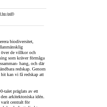
 hp (pdf)
rera biodiversitet,
llanmänsklig
 över de villkor och
lning som kräver förmåga
sakssamman- hang, och där
nvändbara redskap. Genom
hit kan vi få redskap att
-talet präglats av ett
v den arkitektoniska idén.
arit centralt för