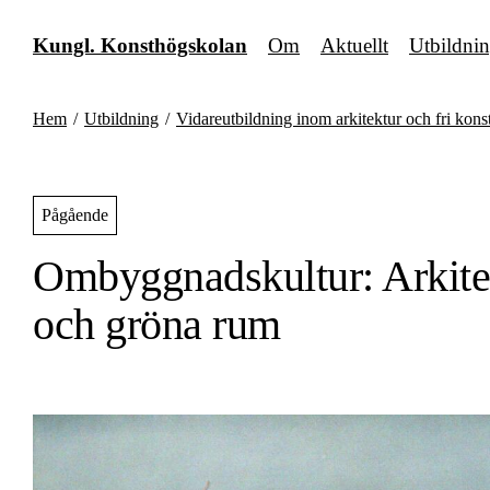
Fortsätt
till
Kungl. Konsthögskolan
Om
Aktuellt
Utbildni
innehållet
Hem
/
Utbildning
/
Vidareutbildning inom arkitektur och fri kons
Pågående
Ombyggnadskultur: Arkitek
och gröna rum