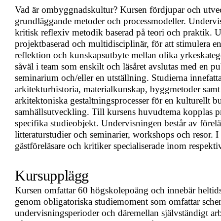
Vad är ombyggnadskultur? Kursen fördjupar och utvec
grundläggande metoder och processmodeller. Undervis
kritisk reflexiv metodik baserad på teori och praktik. 
projektbaserad och multidisciplinär, för att stimulera e
reflektion och kunskapsutbyte mellan olika yrkeskatego
såväl i team som enskilt och läsåret avslutas med en pub
seminarium och/eller en utställning. Studierna innefatta
arkitekturhistoria, materialkunskap, byggmetoder sam
arkitektoniska gestaltningsprocesser för en kulturellt b
samhällsutveckling. Till kursens huvudtema kopplas p
specifika studieobjekt. Undervisningen består av förel
litteraturstudier och seminarier, workshops och resor.
gästföreläsare och kritiker specialiserade inom respekt
Kursupplägg
Kursen omfattar 60 högskolepoäng och innebär heltids
genom obligatoriska studiemoment som omfattar sch
undervisningsperioder och däremellan självständigt a