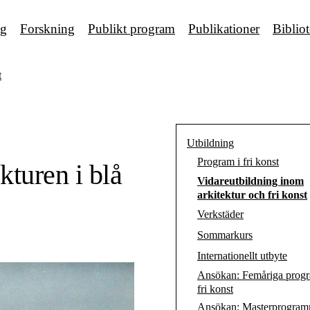
ng
Forskning
Publikt program
Publikationer
Biblio
t
Utbildning
Program i fri konst
turen i blå
Vidareutbildning inom
arkitektur och fri konst
Verkstäder
Sommarkurs
Internationellt utbyte
Ansökan: Femåriga progr
fri konst
Ansökan: Masterprogramme