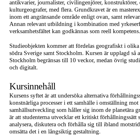
antikvarier, journalister, civilingenjörer, konstruktörer
kulturgeografer, med flera. Grundkravet är en masterexa
inom ett angränsande område enligt ovan, samt releva
Annan relevant utbildning i kombination med yrkeser
verksamhetsfältet kan godkännas som reell kompetens
Studieobjekten kommer att fördelas geografiskt i olika
södra Sverige samt Stockholm. Kursen är upplagd så at
Stockholm begränsas till 10 veckor, medan övrig studie
och digitalt.
Kursinnehåll
Kursens syftet är att undersöka alternativa förhållnings
konstnärliga processer i ett samhälle i omställning mot
samhällsutveckling som håller sig inom de planetära g
är att studenterna utvecklar ett kritiskt förhållningssät
analysera, diskutera och förhålla sig till ibland motstr
omsätta det i en långsiktig gestaltning.