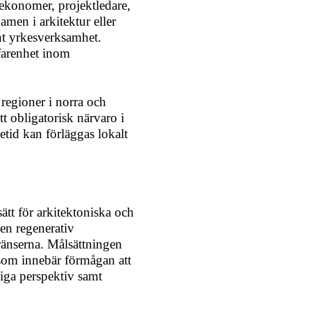
, ekonomer, projektledare,
men i arkitektur eller
nt yrkesverksamhet.
farenhet inom
.
 regioner i norra och
t obligatorisk närvaro i
tid kan förläggas lokalt
sätt för arkitektoniska och
 en regenerativ
ränserna. Målsättningen
t som innebär förmågan att
idiga perspektiv samt