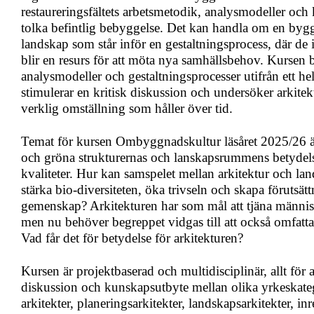
restaureringsfältets arbetsmetodik, analysmodeller och 
tolka befintlig bebyggelse. Det kan handla om en byggn
landskap som står inför en gestaltningsprocess, där de
blir en resurs för att möta nya samhällsbehov. Kursen 
analysmodeller och gestaltningsprocesser utifrån ett he
stimulerar en kritisk diskussion och undersöker arkitek
verklig omställning som håller över tid.
Temat för kursen Ombyggnadskultur läsåret 2025/26 är
och gröna strukturernas och lanskapsrummens betydels
kvaliteter. Hur kan samspelet mellan arkitektur och la
stärka bio-diversiteten, öka trivseln och skapa förutsätt
gemenskap? Arkitekturen har som mål att tjäna männi
men nu behöver begreppet vidgas till att också omfatta
Vad får det för betydelse för arkitekturen?
Kursen är projektbaserad och multidisciplinär, allt för a
diskussion och kunskapsutbyte mellan olika yrkeskatego
arkitekter, planeringsarkitekter, landskapsarkitekter, in