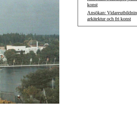
konst
Ansökan: Vidareutbildni
arkitektur och fri konst