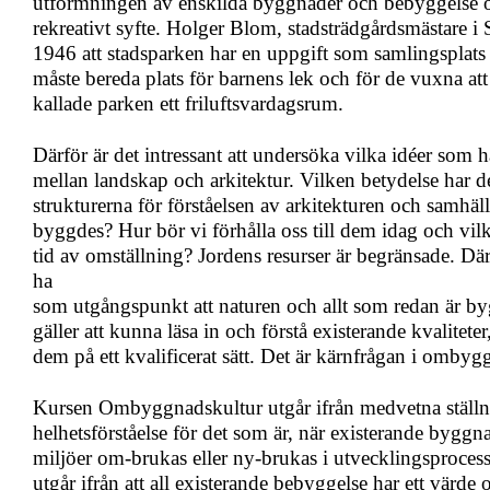
utformningen av enskilda byggnader och bebyggelse och
rekreativt syfte. Holger Blom, stadsträdgårdsmästare i
1946 att stadsparken har en uppgift som samlingsplat
måste bereda plats för barnens lek och för de vuxna at
kallade parken ett friluftsvardagsrum.
Därför är det intressant att undersöka vilka idéer som h
mellan landskap och arkitektur. Vilken betydelse har d
strukturerna för förståelsen av arkitekturen och samhäll
byggdes? Hur bör vi förhålla oss till dem idag och vilk
tid av omställning? Jordens resurser är begränsade. Dä
ha
som utgångspunkt att naturen och allt som redan är byg
gäller att kunna läsa in och förstå existerande kvaliteter
dem på ett kvalificerat sätt. Det är kärnfrågan i ombyg
Kursen Ombyggnadskultur utgår ifrån medvetna ställn
helhetsförståelse för det som är, när existerande byggna
miljöer om-brukas eller ny-brukas i utvecklingsproce
utgår ifrån att all existerande bebyggelse har ett värde