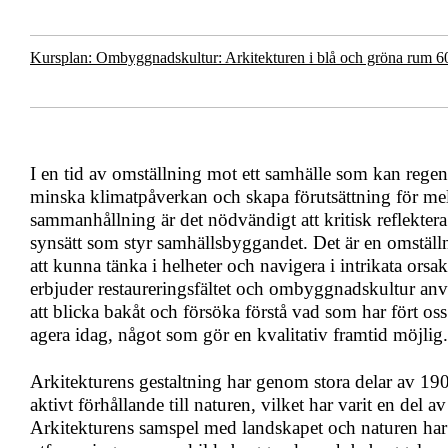
Kursplan: Ombyggnadskultur: Arkitekturen i blå och gröna rum 60
I en tid av omställning mot ett samhälle som kan regene
minska klimatpåverkan och skapa förutsättning för me
sammanhållning är det nödvändigt att kritisk reflektera
synsätt som styr samhällsbyggandet. Det är en omstäl
att kunna tänka i helheter och navigera i intrikata or
erbjuder restaureringsfältet och ombyggnadskultur a
att blicka bakåt och försöka förstå vad som har fört oss 
agera idag, något som gör en kvalitativ framtid möjlig.
Arkitekturens gestaltning har genom stora delar av 1900
aktivt förhållande till naturen, vilket har varit en del a
Arkitekturens samspel med landskapet och naturen har v