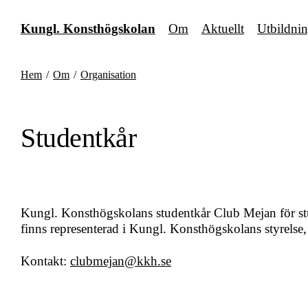
Fortsätt
till
Kungl. Konsthögskolan
Om
Aktuellt
Utbildni
innehållet
Hem
/
Om
/
Organisation
Studentkår
Kungl. Konsthögskolans studentkår Club Mejan för st
finns representerad i Kungl. Konsthögskolans styrelse
Kontakt:
clubmejan@kkh.se