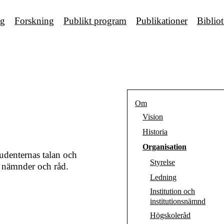
ng
Forskning
Publikt program
Publikationer
Biblio
Om
Vision
Historia
Organisation
udenternas talan och
Styrelse
, nämnder och råd.
Ledning
Institution och
institutionsnämnd
Högskoleråd