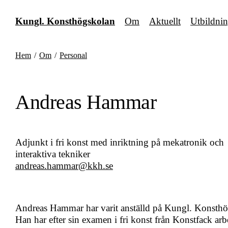
Fortsätt
till
Kungl. Konsthögskolan
Om
Aktuellt
Utbildni
innehållet
Hem
/
Om
/
Personal
Andreas Hammar
Adjunkt i fri konst med inriktning på mekatronik och
interaktiva tekniker
andreas.hammar@kkh.se
Andreas Hammar har varit anställd på Kungl. Konsth
Han har efter sin examen i fri konst från Konstfack arb