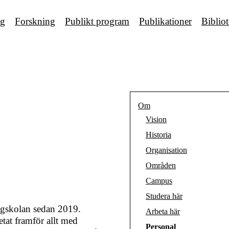
ng
Forskning
Publikt program
Publikationer
Biblio
Om
Vision
Historia
Organisation
Områden
Campus
Studera här
ögskolan sedan 2019.
Arbeta här
etat framför allt med
Personal